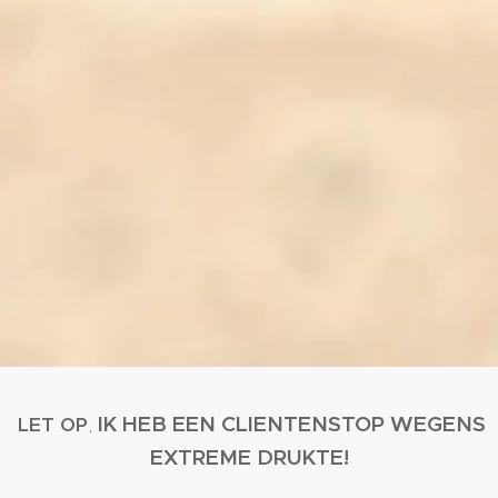
IK HEB EEN CLIENTENSTOP WEGENS
LET
OP
,
EXTREME DRUKTE!